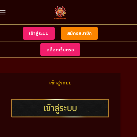
Skip
to
content
เข้าสู่ระบบ
สมัครสมาชิก
สล็อตเว็บตรง
เข้าสู่ระบบ