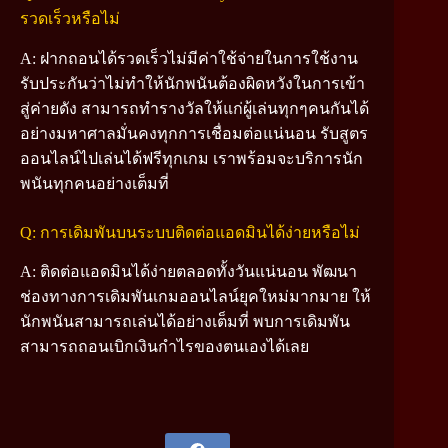
รวดเร็วหรือไม่
A: ฝากถอนได้รวดเร็วไม่มีค่าใช้จ่ายในการใช้งาน
รับประกันว่าไม่ทำให้นักพนันต้องผิดหวังในการเข้า
สู่ค่ายดัง สามารถทำรางวัลให้แก่ผู้เล่นทุกๆคนกันได้
อย่างมหาศาลมั่นคงทุกการเชื่อมต่อแน่นอน รับสูตร
ออนไลน์ไปเล่นได้ฟรีทุกเกม เราพร้อมจะบริการนัก
พนันทุกคนอย่างเต็มที่
Q: การเดิมพันบนระบบติดต่อแอดมินได้ง่ายหรือไม่
A: ติดต่อแอดมินได้ง่ายตลอดทั้งวันแน่นอน พัฒนา
ช่องทางการเดิมพันเกมออนไลน์ยุคใหม่มากมาย ให้
นักพนันสามารถเล่นได้อย่างเต็มที่ พบการเดิมพัน
สามารถถอนเบิกเงินกำไรของตนเองได้เลย