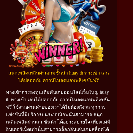
สนุกเพลิดเพลินผ่านเกมชั้นนำ huay th ทางเข้า เล่น
ได้ปลอดภัย ดาวน์โหลดแอพพลิเคชั่นฟรี
ทางเข้าการลงทุนเดิมพันเกมออนไลน์เว็บใหญ่ huay
th ทางเข้า เล่นได้ปลอดภัย ดาวน์โหลดแอพพลิเคชั่น
ฟรี ใช้งานผ่านค่ายของเราได้ไม่ต้องกังวล ทุกการ
แข่งขันที่มีบริการบนระบบนักพนันสามารถ สนุก
เพลิดเพลินผ่านเกมชั้นนำ ได้อย่างสบายใจ เพียงแค่มี
อินเตอร์เน็ตเท่านั้นสามารถล็อกอินเล่นเกมสล็อตได้