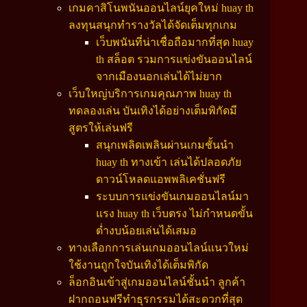
เกมคาสิโนพนันออนไลน์ยุคใหม่ huay th
ลงทุนสนุกทำรางวัลได้จัดเต็มทุกเกม
เว็บพนันที่น่าเชื่อถือมากที่สุด huay
th สล็อต รวมการแข่งขันออนไลน์
จากเมืองนอกเล่นได้ไม่ยาก
เว็บใหญ่บริการเกมคุณภาพ huay th
ทดลองเล่น บันเทิงได้อย่างเต็มพิกัดมี
สูตรให้เล่นฟรี
สนุกเพลิดเพลินผ่านเกมชั้นนำ
huay th ทางเข้า เล่นได้ปลอดภัย
ดาวน์โหลดแอพพลิเคชั่นฟรี
ระบบการแข่งขันเกมออนไลน์มา
แรง huay th เว็บตรง ไม่กำหนดขั้น
ต่ำงบน้อยเล่นได้เสมอ
ทางเลือกการเล่นเกมออนไลน์แนวใหม่
ใช้งานถูกใจบันเทิงได้เต็มพิกัด
ล็อกอินเข้าสู่เกมออนไลน์ชั้นนำ ลูกค้า
ฝากถอนฟรีทำธุรกรรมได้สะดวกที่สุด