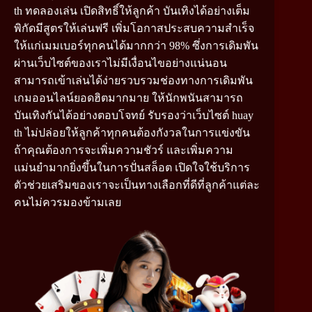
th ทดลองเล่น เปิดสิทธิ์ให้ลูกค้า บันเทิงได้อย่างเต็ม
พิกัดมีสูตรให้เล่นฟรี เพิ่มโอกาสประสบความสำเร็จ
ให้แก่เมมเบอร์ทุกคนได้มากกว่า 98% ซึ่งการเดิมพัน
ผ่านเว็บไซต์ของเราไม่มีเงื่อนไขอย่างแน่นอน
สามารถเข้าเล่นได้ง่ายรวบรวมช่องทางการเดิมพัน
เกมออนไลน์ยอดฮิตมากมาย ให้นักพนันสามารถ
บันเทิงกันได้อย่างตอบโจทย์ รับรองว่าเว็บไซต์ huay
th ไม่ปล่อยให้ลูกค้าทุกคนต้องกังวลในการแข่งขัน
ถ้าคุณต้องการจะเพิ่มความชัวร์ และเพิ่มความ
แม่นยำมากยิ่งขึ้นในการปั่นสล็อต เปิดใจใช้บริการ
ตัวช่วยเสริมของเราจะเป็นทางเลือกที่ดีที่ลูกค้าแต่ละ
คนไม่ควรมองข้ามเลย